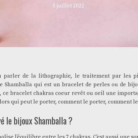
5 juillet 2022
 parler de la lithographie, le traitement par les pi
e Shamballa qui est un bracelet de perles ou de bijou
, ce bracelet
chakras
coeur
revêt ou
oeil
une importa
Alors qui peut le porter, comment le porter, comment le
vé le
bijoux
Shamballa ?
lise l’équilibre entre les 7 chakras. C’est aussi une s