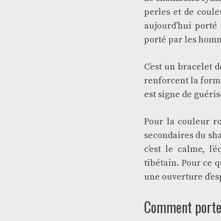
perles et de coule
aujourd’hui porté 
porté par les hom
C’est un bracelet 
renforcent la forme
est signe de guéris
Pour la couleur ro
secondaires du sham
c’est le calme, l’
tibétain. Pour ce q
une ouverture d’esp
Comment porter